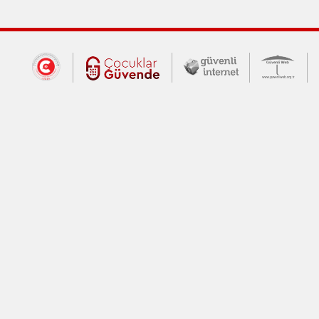
Dış Bağlantılar
Cumhurbaşkanlığı İletişim Merkezi (CİM
Çocuklar Güvende (yeni 
Güvenli İnte
Güv