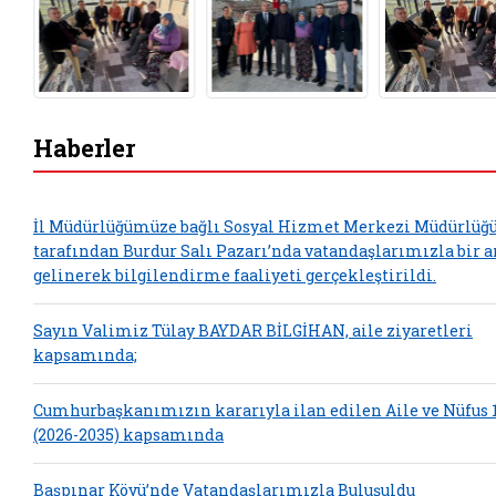
Haberler
İl Müdürlüğümüze bağlı Sosyal Hizmet Merkezi Müdürlü
tarafından Burdur Salı Pazarı’nda vatandaşlarımızla bir a
gelinerek bilgilendirme faaliyeti gerçekleştirildi.
Sayın Valimiz Tülay BAYDAR BİLGİHAN, aile ziyaretleri
kapsamında;
Cumhurbaşkanımızın kararıyla ilan edilen Aile ve Nüfus 1
(2026-2035) kapsamında
Başpınar Köyü’nde Vatandaşlarımızla Buluşuldu