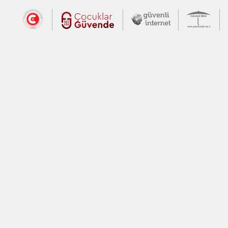
Dış Bağlantılar
Cumhurbaşkanlığı İletişim Merkezi (CİM
Çocuklar Güvende (yeni 
Güvenli İnte
Güv