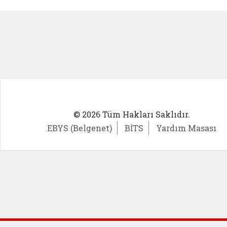
Kadın Girişimci (yeni sekmede açıl
İlk Öğ
© 2026 Tüm Hakları Saklıdır.
EBYS (Belgenet)
BİTS
Yardım Masası