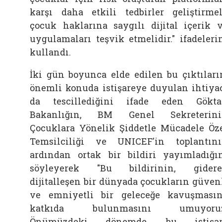
karşı daha etkili tedbirler geliştirmel
çocuk haklarına saygılı dijital içerik 
uygulamaları teşvik etmelidir." ifadeleri
kullandı.
İki gün boyunca elde edilen bu çıktıları
önemli konuda istişareye duyulan ihtiya
da tescillediğini ifade eden Gökta
Bakanlığın, BM Genel Sekreterini
Çocuklara Yönelik Şiddetle Mücadele Öz
Temsilciliği ve UNICEF'in toplantın
ardından ortak bir bildiri yayımladığı
söyleyerek "Bu bildirinin, gider
dijitalleşen bir dünyada çocukların güven
ve emniyetli bir geleceğe kavuşması
katkıda bulunmasını umuyoruz
Önümüzdeki dönemde, bu istişar