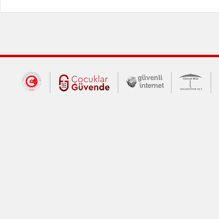
Dış Bağlantılar
Cumhurbaşkanlığı İletişim Merkezi (CİM
Çocuklar Güvende (yeni 
Güvenli İnte
Güv