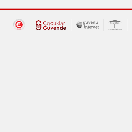
Dış Bağlantılar
Cumhurbaşkanlığı İletişim Merkezi (CİM
Çocuklar Güvende (yeni 
Güvenli İnte
Güv