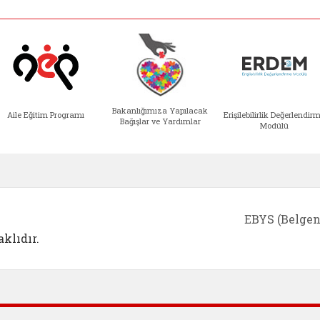
Bakanlığımıza Yapılacak
Aile Eğitim Programı
Erişilebilirlik Değerlendir
Bağışlar ve Yardımlar
Modülü
e açılır)
enim Ailem (yeni sekmede açılır)
Aile Eğitim Programı (yeni sekmede açılır
Bakanlığımıza Yapılacak 
Erişile
EBYS (Belgen
klıdır.