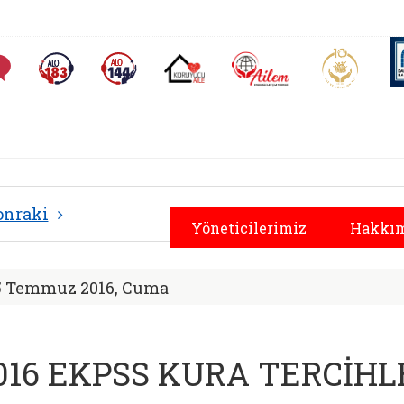
AİLEM İletişim Merkezi
Aile ve 
Sıkça Sorulan Sorular
Alo 183 (yeni sekmede açılır)
Alo 144 (yeni sekmede açılır)
Koruyucu Aile (yeni sekmede açılır)
yal Hizmetler İl Müd
onraki
Yöneticilerimiz
Hakkım
5 Temmuz 2016, Cuma
016 EKPSS KURA TERCİHL