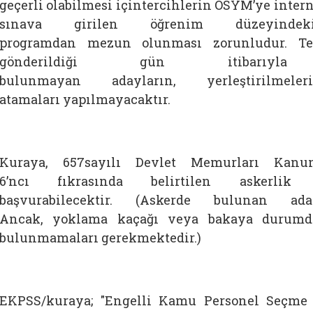
geçerli olabilmesi içintercihlerin ÖSYM’ye interne
sınava girilen öğrenim düzeyind
programdan mezun olunması zorunludur. Ter
gönderildiği gün itibarıy
bulunmayan adayların, yerleştirilmel
atamaları yapılmayacaktır.
Kuraya, 657sayılı Devlet Memurları Kan
6’ncı fıkrasında belirtilen askerlik
başvurabilecektir. (Askerde bulunan adayl
Ancak, yoklama kaçağı veya bakaya durumda
bulunmamaları gerekmektedir.)
EKPSS/kuraya; "Engelli Kamu Personel Seçme 