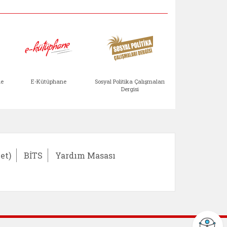
Aile Çocuk Derg
me
E-Kütüphane
Sosyal Politika Çalışmaları
Dergisi
)
Bağışlar ve Yardımlar (yeni sekmede açılır)
bilirlik Değerlendirme Modülü (yeni sekmede açıl
E-Kütüphane (yeni sekmede açılır)
Sosyal Politika Çalış
Ail
et)
BİTS
Yardım Masası