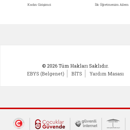
Kadın Girişimci
İlk Öğretmenim Ailem
Kadın Girişimci (yeni sekmede açıl
İlk Öğ
© 2026 Tüm Hakları Saklıdır.
EBYS (Belgenet)
BİTS
Yardım Masası
Dış Bağlantılar
Cumhurbaşkanlığı İletişim Merkezi (CİM
Çocuklar Güvende (yeni 
Güvenli İnte
Güv