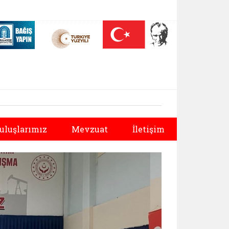
 (yeni sekmede açılır)
Nüfus On Yılı (yeni sekmede açılır)
Darülaceze bağış sayfası (yeni sekmede açılır)
Sonraki
uluşlarımız
Mevzuat
İletişim