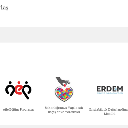
laş
Bakanlığımıza Yapılacak
Aile Eğitim Programı
Erişilebilirlik Değerlendir
Bağışlar ve Yardımlar
Modülü
e açılır)
enim Ailem (yeni sekmede açılır)
Aile Eğitim Programı (yeni sekmede açılır
Bakanlığımıza Yapılacak 
Erişile