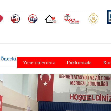
AİLEM İletişim Merkezi
Aile ve 
Sıkça Sorulan Sorular
Alo 183 (yeni sekmede açılır)
Alo 144 (yeni sekmede açılır)
Koruyucu Aile (yeni sekmede açılır)
Önceki
Yöneticilerimiz
Hakkımızda
Kur