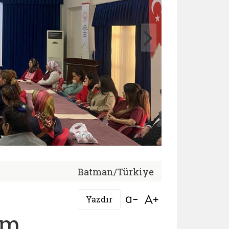
Batman/Türkiye
Bağlantıyı aç
Bağlantıyı aç
Yazdır
ım