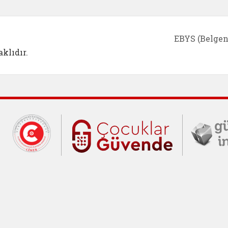
EBYS (Belgen
klıdır.
Cumhurbaşkanlığı İletişim Merkezi (C
Çocuklar Gü