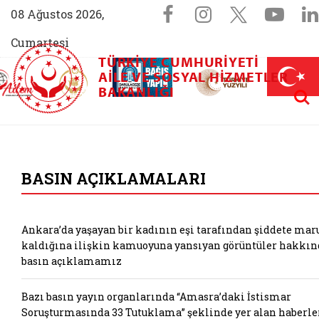
Sosyal Medya 
Facebook sayfam
Instagram s
X (Twit
You
08 Ağustos 2026,
Cumartesi
TÜRKIYE CUMHURIYETI
AİLEM İletişim Merkezi (yeni sekmede açılır)
Aile ve Nüfus On Yılı (yeni sekmede açılır)
AILE VE SOSYAL HIZMETLER
Darülaceze bağış sayfası (yeni sekme
açılır)
 Aile (yeni sekmede açılır)
Aram
BAKANLIĞI
T.C. Aile ve Sosyal
BASIN AÇIKLAMALARI
Ankara’da yaşayan bir kadının eşi tarafından şiddete mar
kaldığına ilişkin kamuoyuna yansıyan görüntüler hakkın
basın açıklamamız
Bazı basın yayın organlarında “Amasra’daki İstismar
Soruşturmasında 33 Tutuklama” şeklinde yer alan haberle