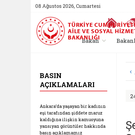
08 Ağustos 2026, Cumartesi
Ana Sayfa
TÜRKIYE CUMHURIYET
AILE VE SOSYAL HIZME
BAKANLIĞI
, alt menü içe
Bakan
Bakan
T.C. Aile ve Sosyal
BASIN
AÇIKLAMALARI
2
Ankara’da yaşayan bir kadının
eşi tarafından şiddete maruz
kaldığına ilişkin kamuoyuna
Ş
yansıyan görüntüler hakkında
basın açıklamamız