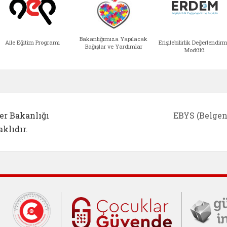
Bakanlığımıza Yapılacak
Aile Eğitim Programı
Erişilebilirlik Değerlendir
Bağışlar ve Yardımlar
Modülü
e açılır)
enim Ailem (yeni sekmede açılır)
Aile Eğitim Programı (yeni sekmede açılır
Bakanlığımıza Yapılacak 
Erişile
er Bakanlığı
EBYS (Belgen
klıdır.
Cumhurbaşkanlığı İletişim Merkezi (C
Çocuklar Gü