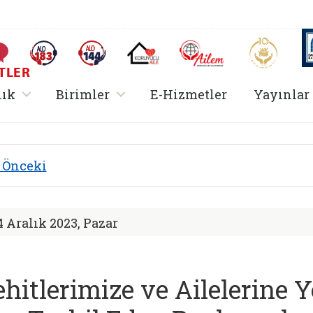
AİLEM İletişim Merkezi
Aile ve 
Sıkça Sorulan Sorular
Alo 183 (yeni sekmede açılır)
Alo 144 (yeni sekmede açılır)
Koruyucu Aile (yeni sekmede açılır)
I
TLER
rir
, alt menü içerir
, alt menü içerir
lık
Birimler
E-Hizmetler
Yayınlar
 Hizmetler Bakanlığı
Önceki
4 Aralık 2023, Pazar
ehitlerimize ve Ailelerine 