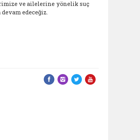
rimize ve ailelerine yönelik suç
a devam edeceğiz.
Facebook üzerinde paylaş
Instagram'da paylaş
Twitter üzerinde 
YouTube üzer