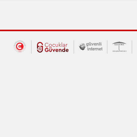
Dış Bağlantılar
Cumhurbaşkanlığı İletişim Merkezi (CİM
Çocuklar Güvende (yeni 
Güvenli İnte
Güv