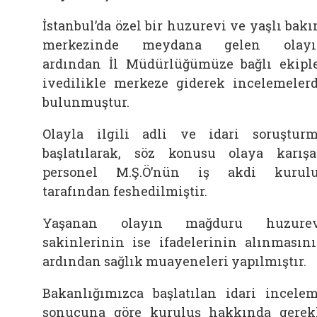
İstanbul’da özel bir huzurevi ve yaşlı bak
merkezinde meydana gelen olayı
ardından İl Müdürlüğümüze bağlı ekipl
ivedilikle merkeze giderek incelemeler
bulunmuştur.
Olayla ilgili adli ve idari soruştur
başlatılarak, söz konusu olaya karış
personel M.Ş.Ö’nün iş akdi kurul
tarafından feshedilmiştir.
Yaşanan olayın mağduru huzurev
sakinlerinin ise ifadelerinin alınmasın
ardından sağlık muayeneleri yapılmıştır.
Bakanlığımızca başlatılan idari incele
sonucuna göre kuruluş hakkında gerek