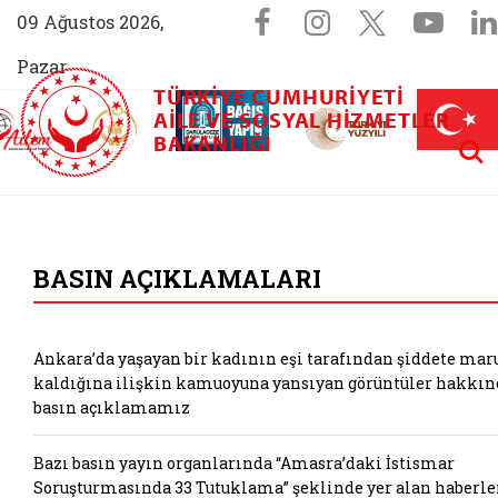
Sosyal Medya 
Facebook sayfam
Instagram s
X (Twit
You
09 Ağustos 2026,
Pazar
TÜRKIYE CUMHURIYETI
AİLEM İletişim Merkezi (yeni sekmede açılır)
Aile ve Nüfus On Yılı (yeni sekmede açılır)
AILE VE SOSYAL HIZMETLER
Darülaceze bağış sayfası (yeni sekme
açılır)
 Aile (yeni sekmede açılır)
Aram
BAKANLIĞI
T.C. Aile ve Sosyal
BASIN AÇIKLAMALARI
Ankara’da yaşayan bir kadının eşi tarafından şiddete mar
kaldığına ilişkin kamuoyuna yansıyan görüntüler hakkın
basın açıklamamız
Bazı basın yayın organlarında “Amasra’daki İstismar
Soruşturmasında 33 Tutuklama” şeklinde yer alan haberle