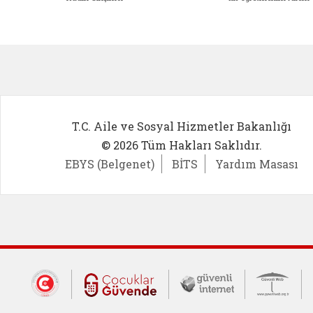
Kadın Girişimci (yeni sekmede açıl
İlk Öğ
T.C. Aile ve Sosyal Hizmetler Bakanlığı
© 2026 Tüm Hakları Saklıdır.
EBYS (Belgenet)
BİTS
Yardım Masası
Dış Bağlantılar
Cumhurbaşkanlığı İletişim Merkezi (CİM
Çocuklar Güvende (yeni 
Güvenli İnte
Güv