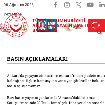
Sosyal Medya 
Facebook sayfam
Instagram s
X (Twit
You
06 Ağustos 2026,
Perşembe
TÜRKIYE CUMHURIYETI
AİLEM İletişim Merkezi (yeni sekmede açılır)
Aile ve Nüfus On Yılı (yeni sekmede açılır)
AILE VE SOSYAL HIZMETLER
Darülaceze bağış sayfası (yeni sekme
açılır)
 Aile (yeni sekmede açılır)
Aram
BAKANLIĞI
T.C. Aile ve Sosyal 
BASIN AÇIKLAMALARI
Ankara’da yaşayan bir kadının eşi tarafından şiddete mar
kaldığına ilişkin kamuoyuna yansıyan görüntüler hakkın
basın açıklamamız
Bazı basın yayın organlarında “Amasra’daki İstismar
Soruşturmasında 33 Tutuklama” şeklinde yer alan haberle