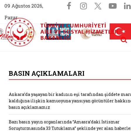
Sosyal Medya 
Facebook sayfam
Instagram s
X (Twit
You
09 Ağustos 2026,
Pazar
TÜRKIYE CUMHURIYETI
AİLEM İletişim Merkezi (yeni sekmede açılır)
Aile ve Nüfus On Yılı (yeni sekmede açılır)
AILE VE SOSYAL HIZMETLER
Darülaceze bağış sayfası (yeni sekme
açılır)
 Aile (yeni sekmede açılır)
Aram
BAKANLIĞI
T.C. Aile ve Sosyal
BASIN AÇIKLAMALARI
Ankara’da yaşayan bir kadının eşi tarafından şiddete mar
kaldığına ilişkin kamuoyuna yansıyan görüntüler hakkın
basın açıklamamız
Bazı basın yayın organlarında “Amasra’daki İstismar
Soruşturmasında 33 Tutuklama” şeklinde yer alan haberle