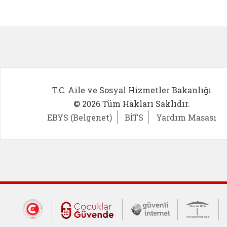
Kadın Girişimci (yeni sekmede açıl
İlk Öğ
T.C. Aile ve Sosyal Hizmetler Bakanlığı
© 2026 Tüm Hakları Saklıdır.
EBYS (Belgenet)
BİTS
Yardım Masası
Dış Bağlantılar
Cumhurbaşkanlığı İletişim Merkezi (CİM
Çocuklar Güvende (yeni 
Güvenli İnte
Güv