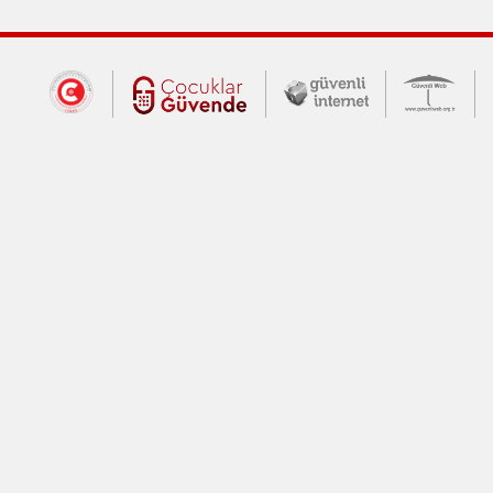
Dış Bağlantılar
Cumhurbaşkanlığı İletişim Merkezi (CİM
Çocuklar Güvende (yeni 
Güvenli İnte
Güv