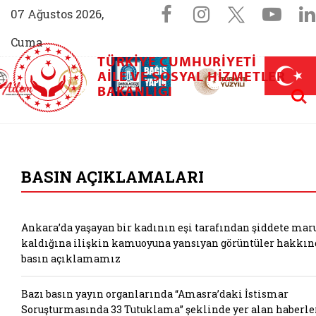
Sosyal Medya 
Facebook sayfam
Instagram s
X (Twit
You
07 Ağustos 2026,
Cuma
TÜRKIYE CUMHURIYETI
AİLEM İletişim Merkezi (yeni sekmede açılır)
Aile ve Nüfus On Yılı (yeni sekmede açılır)
AILE VE SOSYAL HIZMETLER
Darülaceze bağış sayfası (yeni sekme
açılır)
 Aile (yeni sekmede açılır)
Aram
BAKANLIĞI
T.C. Aile ve Sosyal 
BASIN AÇIKLAMALARI
Ankara’da yaşayan bir kadının eşi tarafından şiddete mar
kaldığına ilişkin kamuoyuna yansıyan görüntüler hakkın
basın açıklamamız
Bazı basın yayın organlarında “Amasra’daki İstismar
Soruşturmasında 33 Tutuklama” şeklinde yer alan haberle