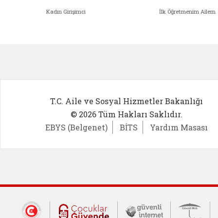
Kadın Girişimci
İlk Öğretmenim Ailem
Kadın Girişimci (yeni sekmede açıl
İlk Öğ
T.C. Aile ve Sosyal Hizmetler Bakanlığı
© 2026 Tüm Hakları Saklıdır.
EBYS (Belgenet)
BİTS
Yardım Masası
Dış Bağlantılar
Cumhurbaşkanlığı İletişim Merkezi (CİM
Çocuklar Güvende (yeni 
Güvenli İnte
Güv