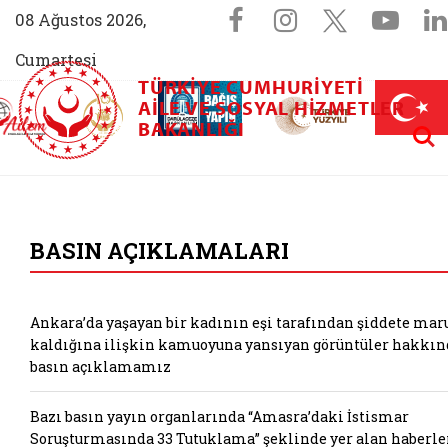
Sosyal Medya 
Facebook sayfam
Instagram s
X (Twit
You
08 Ağustos 2026,
Cumartesi
TÜRKIYE CUMHURIYETI
AİLEM İletişim Merkezi (yeni sekmede açılır)
Aile ve Nüfus On Yılı (yeni sekmede açılır)
AILE VE SOSYAL HIZMETLER
Darülaceze bağış sayfası (yeni sekme
açılır)
 Aile (yeni sekmede açılır)
Aram
BAKANLIĞI
T.C. Aile ve Sosyal
BASIN AÇIKLAMALARI
Ankara’da yaşayan bir kadının eşi tarafından şiddete mar
kaldığına ilişkin kamuoyuna yansıyan görüntüler hakkın
basın açıklamamız
Bazı basın yayın organlarında “Amasra’daki İstismar
Soruşturmasında 33 Tutuklama” şeklinde yer alan haberle