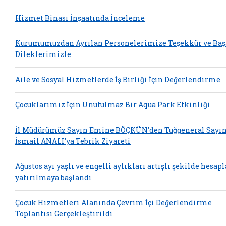
Hizmet Binası İnşaatında İnceleme
Kurumumuzdan Ayrılan Personelerimize Teşekkür ve Baş
Dileklerimizle
Aile ve Sosyal Hizmetlerde İş Birliği İçin Değerlendirme
Çocuklarımız İçin Unutulmaz Bir Aqua Park Etkinliği
İl Müdürümüz Sayın Emine BÖÇKÜN’den Tuğgeneral Sayı
İsmail ANALI’ya Tebrik Ziyareti
Ağustos ayı yaşlı ve engelli aylıkları artışlı şekilde hesap
yatırılmaya başlandı
Çocuk Hizmetleri Alanında Çevrim İçi Değerlendirme
Toplantısı Gerçekleştirildi