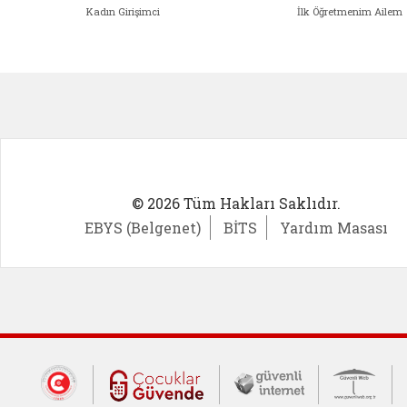
Kadın Girişimci
İlk Öğretmenim Ailem
Kadın Girişimci (yeni sekmede açıl
İlk Öğ
© 2026 Tüm Hakları Saklıdır.
EBYS (Belgenet)
BİTS
Yardım Masası
Dış Bağlantılar
Cumhurbaşkanlığı İletişim Merkezi (CİM
Çocuklar Güvende (yeni 
Güvenli İnte
Güv