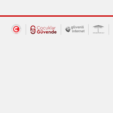
Dış Bağlantılar
Cumhurbaşkanlığı İletişim Merkezi (CİM
Çocuklar Güvende (yeni 
Güvenli İnte
Güv