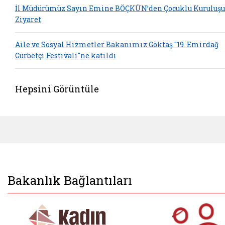
İl Müdürümüz Sayın Emine BÖÇKÜN’den Çocuklu Kuruluş
Ziyaret
Aile ve Sosyal Hizmetler Bakanımız Göktaş "19. Emirdağ
Gurbetçi Festivali"ne katıldı
Hepsini Görüntüle
Bakanlık Bağlantıları