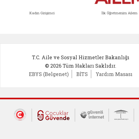
Kadın Girişimci
İlk Öğretmenim Ailem
Kadın Girişimci (yeni sekmede açıl
İlk Öğ
T.C. Aile ve Sosyal Hizmetler Bakanlığı
© 2026 Tüm Hakları Saklıdır.
EBYS (Belgenet)
BİTS
Yardım Masası
Dış Bağlantılar
Cumhurbaşkanlığı İletişim Merkezi (CİM
Çocuklar Güvende (yeni 
Güvenli İnte
Güv