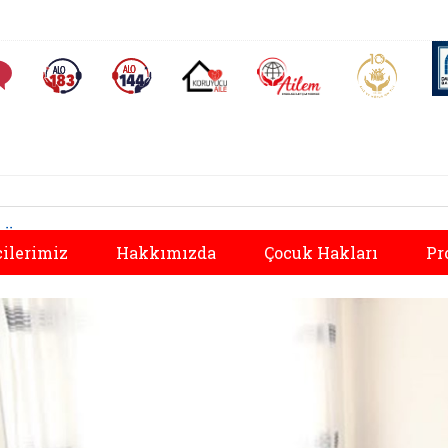
AİLEM İletişim Merkezi
Aile ve 
Sıkça Sorulan Sorular
Alo 183 (yeni sekmede açılır)
Alo 144 (yeni sekmede açılır)
Koruyucu Aile (yeni sekmede açılır)
Önceki
ilerimiz
Hakkımızda
Çocuk Hakları
Pr