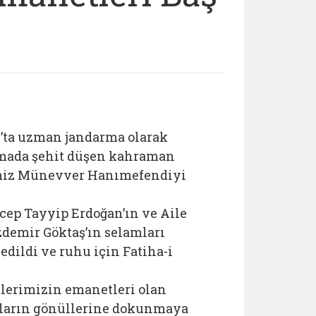
k’ta uzman jandarma olarak
ışmada şehit düşen kahraman
emiz Münevver Hanımefendiyi
ep Tayyip Erdoğan’ın ve Aile
demir Göktaş’ın selamları
 edildi ve ruhu için Fatiha-i
lerimizin emanetleri olan
nların gönüllerine dokunmaya