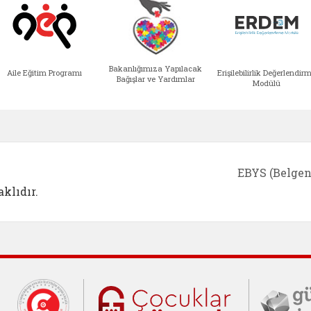
Bakanlığımıza Yapılacak
Aile Eğitim Programı
Erişilebilirlik Değerlendir
Bağışlar ve Yardımlar
Modülü
e açılır)
enim Ailem (yeni sekmede açılır)
Aile Eğitim Programı (yeni sekmede açılır
Bakanlığımıza Yapılacak 
Erişile
EBYS (Belgen
klıdır.
Cumhurbaşkanlığı İletişim Merkezi (C
Çocuklar Gü