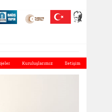
 (yeni sekmede açılır)
Nüfus On Yılı (yeni sekmede açılır)
Darülaceze bağış sayfası (yeni sekmede açılır)
Sonraki
ojeler
Kuruluşlarımız
İletişim