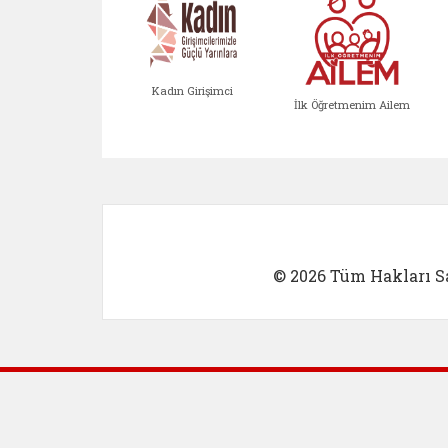
Kadın Girişimci
İlk Öğretmenim Ailem
Kadın Girişimci (yeni sekmed
İlk Öğretm
© 2026 Tüm Hakları Sa
Dış Bağlantılar