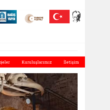
 (yeni sekmede açılır)
Nüfus On Yılı (yeni sekmede açılır)
Darülaceze bağış sayfası (yeni sekmede açılır)
Sonraki
ojeler
Kuruluşlarımız
İletişim