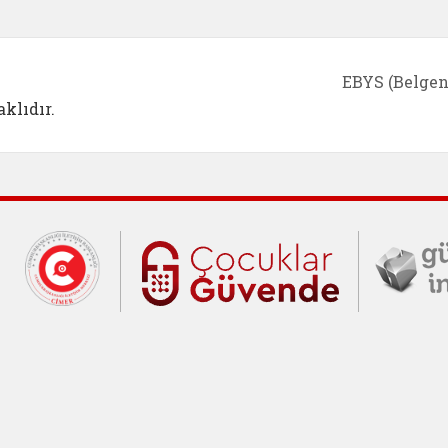
EBYS (Belgen
klıdır.
Cumhurbaşkanlığı İletişim Merkezi (C
Çocuklar Gü