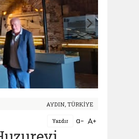
AYDIN, TÜRKİYE
Bağlantıyı aç
Bağlantıyı aç
Yazdır
 Huzurevi