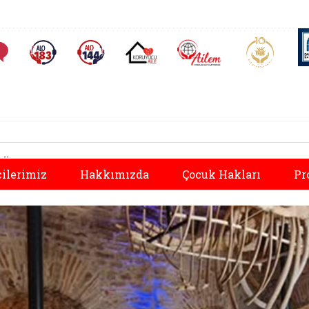
AİLEM İletişim Merkezi
Aile ve 
Sıkça Sorulan Sorular
Alo 183 (yeni sekmede açılır)
Alo 144 (yeni sekmede açılır)
Koruyucu Aile (yeni sekmede açılır)
Önceki
ilerimiz
Hakkımızda
Çocuk Hakları
Pr