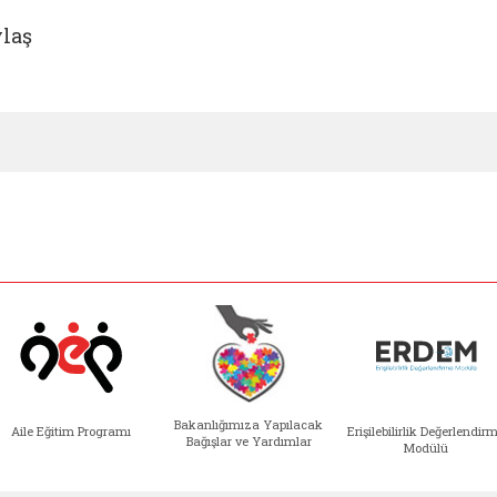
laş
Bakanlığımıza Yapılacak
Aile Eğitim Programı
Erişilebilirlik Değerlendir
Bağışlar ve Yardımlar
Modülü
e açılır)
enim Ailem (yeni sekmede açılır)
Aile Eğitim Programı (yeni sekmede açılır
Bakanlığımıza Yapılacak 
Erişile