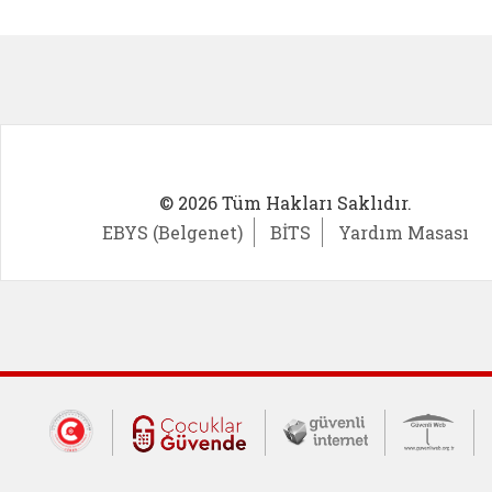
Kadın Girişimci (yeni sekmede açıl
İlk Öğ
© 2026 Tüm Hakları Saklıdır.
EBYS (Belgenet)
BİTS
Yardım Masası
Dış Bağlantılar
Cumhurbaşkanlığı İletişim Merkezi (CİM
Çocuklar Güvende (yeni 
Güvenli İnte
Güv