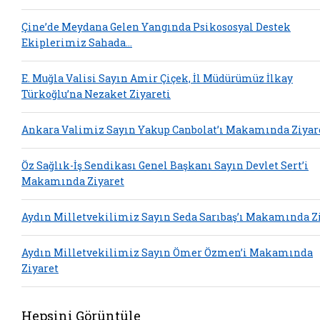
Çine’de Meydana Gelen Yangında Psikososyal Destek
Ekiplerimiz Sahada…
E. Muğla Valisi Sayın Amir Çiçek, İl Müdürümüz İlkay
Türkoğlu’na Nezaket Ziyareti
Ankara Valimiz Sayın Yakup Canbolat’ı Makamında Ziyar
Öz Sağlık-İş Sendikası Genel Başkanı Sayın Devlet Sert’i
Makamında Ziyaret
Aydın Milletvekilimiz Sayın Seda Sarıbaş’ı Makamında Z
Aydın Milletvekilimiz Sayın Ömer Özmen’i Makamında
Ziyaret
Hepsini Görüntüle