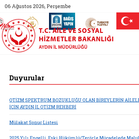
06 Ağustos 2026, Perşembe
AİLEM İletişim Merkezi (yeni sekmede açılır)
Aile ve Nüfus On Yılı (yeni sekmede açılır)
Darülaceze bağış sayfası (yeni sekme
açılır)
 Aile (yeni sekmede açılır)
T.C. AILE VE SOSYAL
HIZMETLER BAKANLIĞI
AYDIN İL MÜDÜRLÜĞÜ
Aydın Aile ve Sosya
Duyurular
OTİZM SPEKTRUM BOZUKLUĞU OLAN BİREYLERİN AİLEL
İÇİN AYDIN İL OTİZM REHBERİ
Mülakat Sonuç Listesi
2025 Yılı Engelli, Eski Hükümlü/Terörle Mücadelede Malu