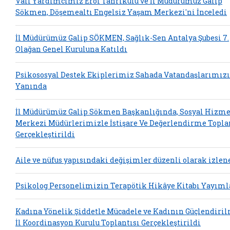
Vali Yardımcımız Erol Tanrıkulu ve İl Müdürümüz Galip
Sökmen, Döşemealtı Engelsiz Yaşam Merkezi'ni İnceledi
İl Müdürümüz Galip SÖKMEN, Sağlık-Sen Antalya Şubesi 7.
Olağan Genel Kuruluna Katıldı
Psikososyal Destek Ekiplerimiz Sahada Vatandaşlarımız
Yanında
İl Müdürümüz Galip Sökmen Başkanlığında, Sosyal Hizme
Merkezi Müdürlerimizle İstişare Ve Değerlendirme Topla
Gerçekleştirildi
Aile ve nüfus yapısındaki değişimler düzenli olarak izlen
Psikolog Personelimizin Terapötik Hikâye Kitabı Yayım
Kadına Yönelik Şiddetle Mücadele ve Kadının Güçlendiri
İl Koordinasyon Kurulu Toplantısı Gerçekleştirildi