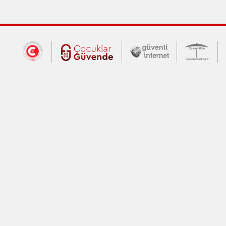
Dış Bağlantılar
Cumhurbaşkanlığı İletişim Merkezi (CİM
Çocuklar Güvende (yeni 
Güvenli İnte
Güv