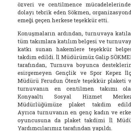
özveri ve centilmence mücadelelerind
dolayı tebrik eden Sökmen, organizasyon
emeği geçen herkese teşekkür etti.
Konuşmaların ardından, turnuvaya katıl
tüm takımlara katılım belgesi ve turnuva
katkı sunan hakemlere teşekkür belge
takdim edildi. İl Müdürümüz Galip SÖKM
tarafından, Turnuva boyunca destekleri
esirgemeyen Gençlik ve Spor Kepez İl
Müdürü Ferudun Öten’e teşekkür plaketi 
turnuvanın en centilmen takımı ol
Konyaaltı Sosyal Hizmet Merkez
Müdürlüğümüze plaket takdim edild
Ayrıca turnuvanın en genç kadın ve erk
oyuncusuna da plaket takdimi İl Müd
Yardımcılarımız tarafından yapıldı.