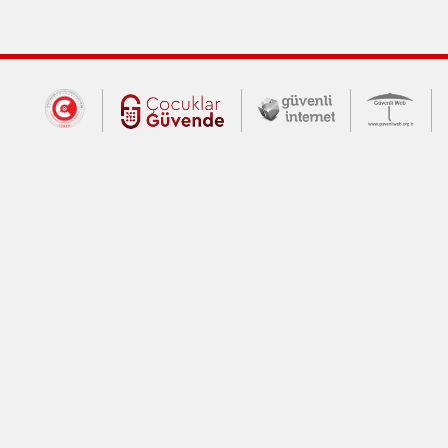
Dış Bağlantılar
Cumhurbaşkanlığı İletişim Merkezi (CİM
Çocuklar Güvende (yeni 
Güvenli İnte
Güv