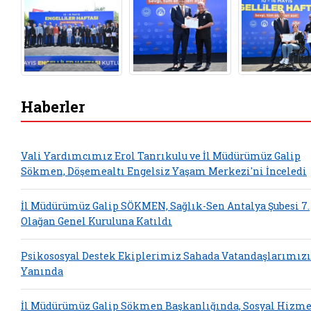
Haberler
Vali Yardımcımız Erol Tanrıkulu ve İl Müdürümüz Galip
Sökmen, Döşemealtı Engelsiz Yaşam Merkezi'ni İnceledi
İl Müdürümüz Galip SÖKMEN, Sağlık-Sen Antalya Şubesi 7.
Olağan Genel Kuruluna Katıldı
Psikososyal Destek Ekiplerimiz Sahada Vatandaşlarımız
Yanında
İl Müdürümüz Galip Sökmen Başkanlığında, Sosyal Hizme