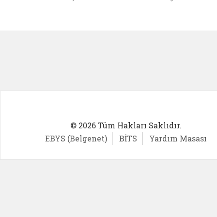
Kadın Girişimci (yeni sekmede açıl
İlk Öğ
© 2026 Tüm Hakları Saklıdır.
EBYS (Belgenet)
BİTS
Yardım Masası