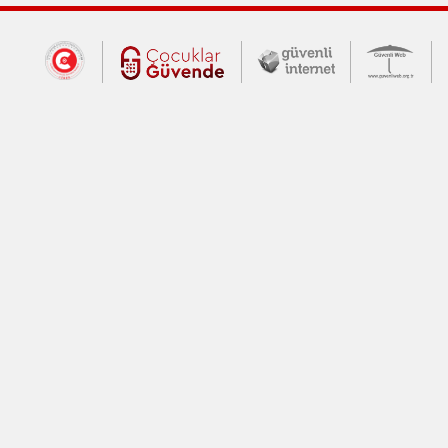
Dış Bağlantılar
Cumhurbaşkanlığı İletişim Merkezi (CİM
Çocuklar Güvende (yeni 
Güvenli İnte
Güv