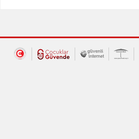
Dış Bağlantılar
Cumhurbaşkanlığı İletişim Merkezi (CİM
Çocuklar Güvende (yeni 
Güvenli İnte
Güv