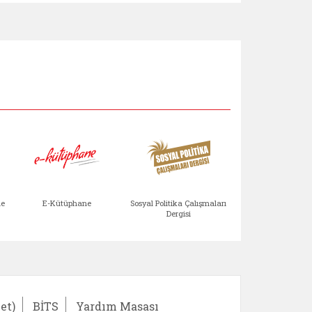
Aile Çocuk Derg
me
E-Kütüphane
Sosyal Politika Çalışmaları
Dergisi
)
Bağışlar ve Yardımlar (yeni sekmede açılır)
bilirlik Değerlendirme Modülü (yeni sekmede açıl
E-Kütüphane (yeni sekmede açılır)
Sosyal Politika Çalış
Ail
et)
BİTS
Yardım Masası