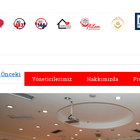
AİLEM İletişim Merkezi
Aile ve 
Sıkça Sorulan Sorular
Alo 183 (yeni sekmede açılır)
Alo 144 (yeni sekmede açılır)
Koruyucu Aile (yeni sekmede açılır)
Önceki
Yöneticilerimiz
Hakkımızda
Pr