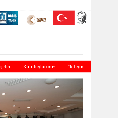
 (yeni sekmede açılır)
Nüfus On Yılı (yeni sekmede açılır)
Darülaceze bağış sayfası (yeni sekmede açılır)
Sonraki
ojeler
Kuruluşlarımız
İletişim