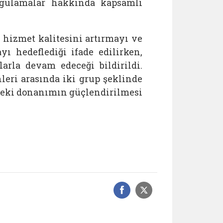
ygulamalar hakkında kapsamlı
hizmet kalitesini artırmayı ve
yı hedeflediği ifade edilirken,
arla devam edeceği bildirildi.
hleri arasında iki grup şeklinde
sleki donanımın güçlendirilmesi
Facebook üzerinde
Sosyal medyad