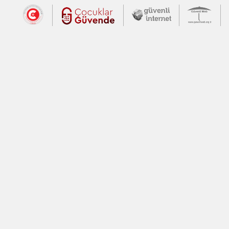
Dış Bağlantılar
Cumhurbaşkanlığı İletişim Merkezi (CİM
Çocuklar Güvende (yeni 
Güvenli İnte
Güv