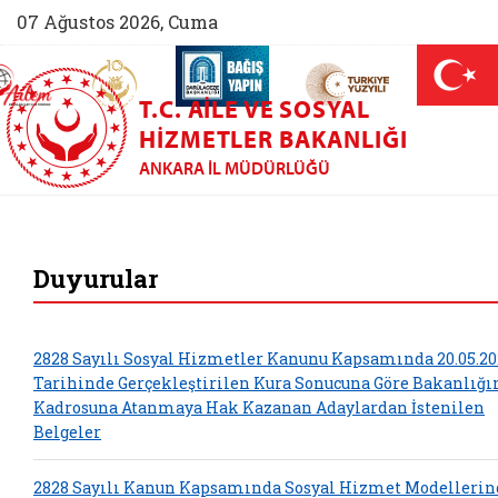
07 Ağustos 2026, Cuma
AİLEM İletişim Merkezi (yeni sekmede açılır)
Aile ve Nüfus On Yılı (yeni sekmede açılır)
Darülaceze bağış sayfası (yeni sekme
açılır)
 Aile (yeni sekmede açılır)
T.C. AILE VE SOSYAL
HIZMETLER BAKANLIĞI
ANKARA İL MÜDÜRLÜĞÜ
| Ankara Aile ve So
Duyurular
2828 Sayılı Sosyal Hizmetler Kanunu Kapsamında 20.05.20
Tarihinde Gerçekleştirilen Kura Sonucuna Göre Bakanlığ
Kadrosuna Atanmaya Hak Kazanan Adaylardan İstenilen
Belgeler
2828 Sayılı Kanun Kapsamında Sosyal Hizmet Modelleri