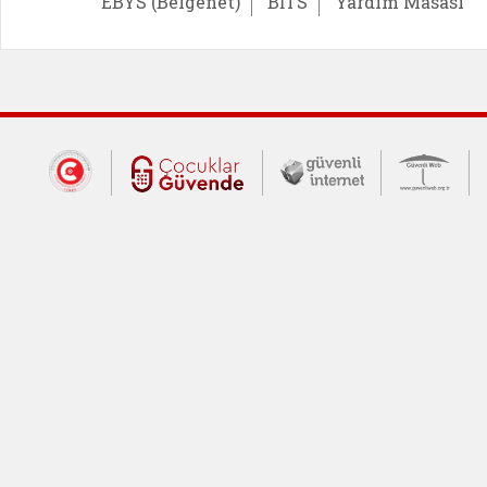
EBYS (Belgenet)
BİTS
Yardım Masası
Dış Bağlantılar
Cumhurbaşkanlığı İletişim Merkezi (CİM
Çocuklar Güvende (yeni 
Güvenli İnte
Güv