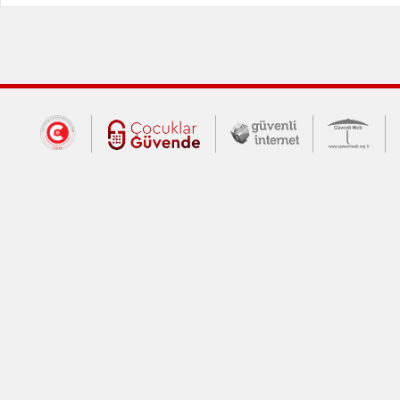
Dış Bağlantılar
Cumhurbaşkanlığı İletişim Merkezi (CİM
Çocuklar Güvende (yeni 
Güvenli İnte
Güv