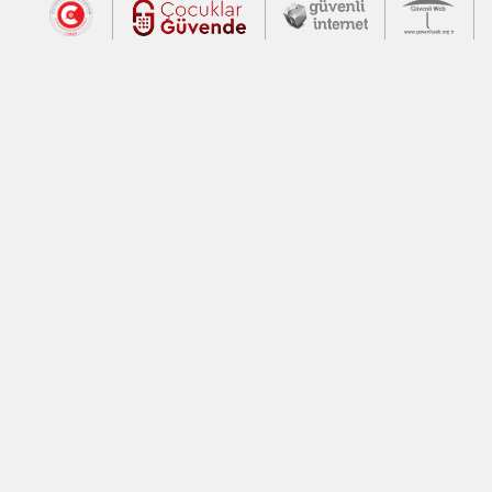
Dış Bağlantılar
Cumhurbaşkanlığı İletişim Merkezi (CİM
Çocuklar Güvende (yeni 
Güvenli İnte
Güv