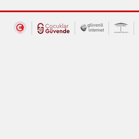
Dış Bağlantılar
Cumhurbaşkanlığı İletişim Merkezi (CİM
Çocuklar Güvende (yeni 
Güvenli İnte
Güv