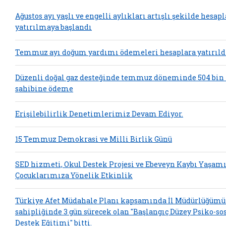
Ağustos ayı yaşlı ve engelli aylıkları artışlı şekilde hesap
yatırılmaya başlandı
Temmuz ayı doğum yardımı ödemeleri hesaplara yatırıld
Düzenli doğal gaz desteğinde temmuz döneminde 504 bin
sahibine ödeme
Erişilebilirlik Denetimlerimiz Devam Ediyor.
15 Temmuz Demokrasi ve Milli Birlik Günü
SED hizmeti, Okul Destek Projesi ve Ebeveyn Kaybı Yaşam
Çocuklarımıza Yönelik Etkinlik
Türkiye Afet Müdahale Planı kapsamında İl Müdürlüğümü
sahipliğinde 3 gün sürecek olan "Başlangıç Düzey Psiko-so
Destek Eğitimi" bitti.