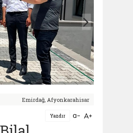
Emirdağ, Afyonkarahisar
Bağlantıyı aç
Bağlantıyı aç
Yazdır
Bilal