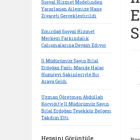
Sosyal Hizmet Modelinden
E
Yararlanan Ailemize Hane
Ziyareti Gerçekleştirildi
S
Emirdağ Sosyal Hizmet
Merkezi Farkındalık
Çalışmalarına Devam Ediyor
İl Müdürümüz Sayın Bilal
Erdoğan Fazlı-Macide Halaç
Huzurevi Sakinleriyle Bir
Araya Geldi
Uzman Öğretmen Abdullah
Koçyiğit'e İl Müdürümüz Sayın
Bilal Erdoğan Teşekkür Belgesi
Takdim Etti
Hepsini Görüntüle
Pay