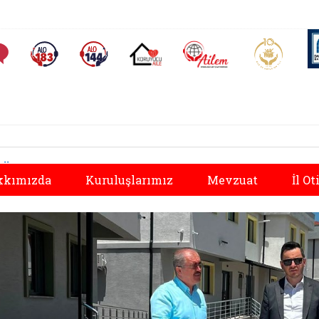
AİLEM İletişim Merkezi
Aile ve 
Sıkça Sorulan Sorular
Alo 183 (yeni sekmede açılır)
Alo 144 (yeni sekmede açılır)
Koruyucu Aile (yeni sekmede açılır)
Önceki
kkımızda
Kuruluşlarımız
Mevzuat
İl O