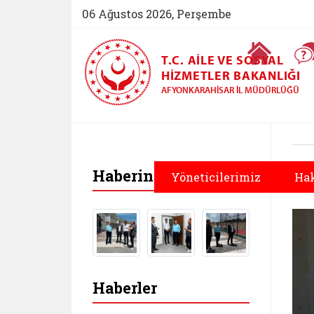
06 Ağustos 2026, Perşembe
Ana Sayfa
T.C. AILE VE SOSYAL
HIZMETLER BAKANLIĞI
AFYONKARAHISAR İL MÜDÜRLÜĞÜ
Haberin Fotoğrafları
Yöneticilerimiz
Ha
Haberler