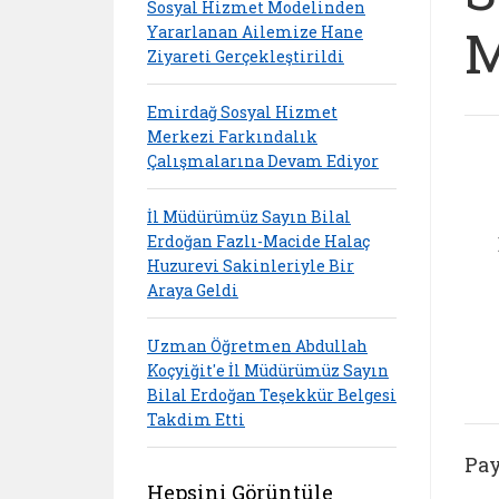
Sosyal Hizmet Modelinden
M
Yararlanan Ailemize Hane
Ziyareti Gerçekleştirildi
Emirdağ Sosyal Hizmet
Merkezi Farkındalık
Çalışmalarına Devam Ediyor
İl Müdürümüz Sayın Bilal
Erdoğan Fazlı-Macide Halaç
Huzurevi Sakinleriyle Bir
Araya Geldi
Uzman Öğretmen Abdullah
Koçyiğit'e İl Müdürümüz Sayın
Bilal Erdoğan Teşekkür Belgesi
Takdim Etti
Pay
Hepsini Görüntüle