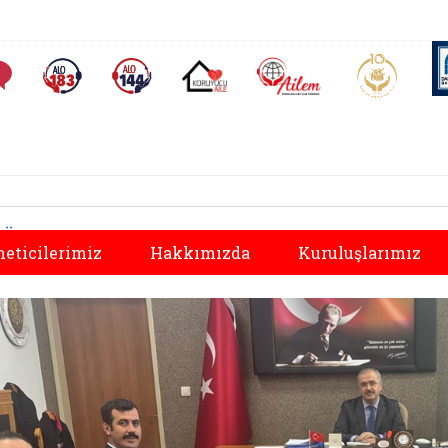
AİLEM İletişim Merkezi
Aile ve 
Sıkça Sorulan Sorular
Alo 183 (yeni sekmede açılır)
Alo 144 (yeni sekmede açılır)
Koruyucu Aile (yeni sekmede açılır)
Önceki
eticilerimiz
Hakkımızda
Kuruluşlarımız