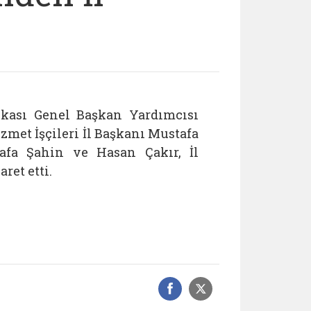
ikası Genel Başkan Yardımcısı
zmet İşçileri İl Başkanı Mustafa
afa Şahin ve Hasan Çakır, İl
et etti.
Facebook üzerinde
Sosyal medyad