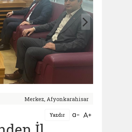
Merkez, Afyonkarahisar
Bağlantıyı aç
Bağlantıyı aç
Yazdır
nden İl