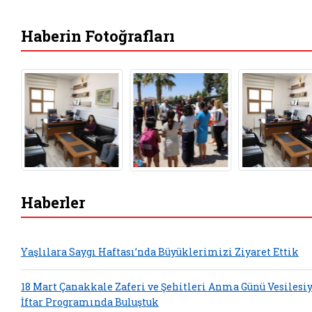
Haberin Fotoğrafları
Haberler
Yaşlılara Saygı Haftası’nda Büyüklerimizi Ziyaret Ettik
18 Mart Çanakkale Zaferi ve Şehitleri Anma Günü Vesilesi
İftar Programında Buluştuk