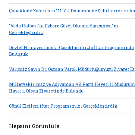
Çanakkale Zaferi’nin 111. Yıl Dönümünde Şehitlerimizi A
“Veda Hutbesi’ni Ezbere Güzel Okuma Yarışması”nı
Gerçekleştirdik
Devlet Himayesindeki Çocuklarımızla İftar Programında
Buluştuk
Valimiz Sayın Dr. Osman Varol, Müdürlüğümüzü Ziyaret Et
Milletvekilimiz ve Adıyaman AK Parti Heyeti İl Müdürü
Hayırlı Olsun Ziyaretinde Bulundu
Gönül Elçileri İftar Programımızı Gerçekleştirdik
Hepsini Görüntüle