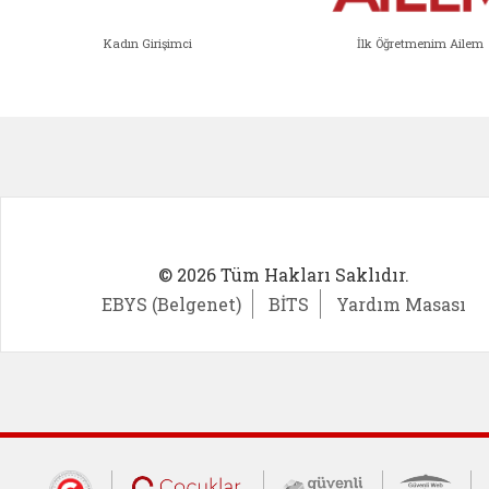
Kadın Girişimci
İlk Öğretmenim Ailem
Kadın Girişimci (yeni sekmede açıl
İlk Öğ
© 2026 Tüm Hakları Saklıdır.
EBYS (Belgenet)
BİTS
Yardım Masası
Cumhurbaşkanlığı İletişim Merkezi (CİM
Çocuklar Güvende (yeni 
Güvenli İnte
Güv