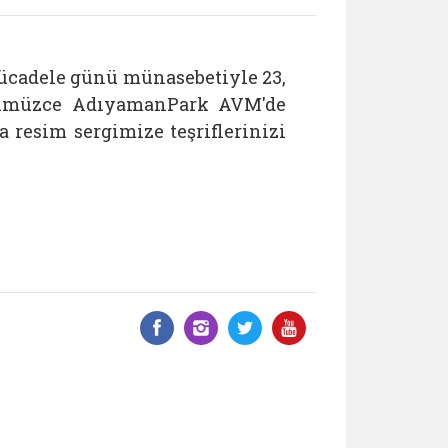
ücadele günü münasebetiyle 23,
üğümüzce AdıyamanPark AVM'de
resim sergimize teşriflerinizi
Facebook üzerinde paylaş
Instagram'da paylaş
Twitter üzerinde 
YouTube üzer