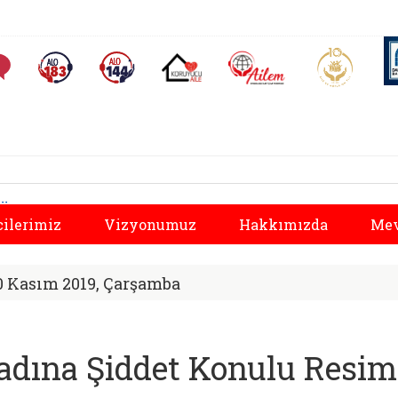
AİLEM İletişim Merkezi
Aile ve 
Sıkça Sorulan Sorular
Alo 183 (yeni sekmede açılır)
Alo 144 (yeni sekmede açılır)
Koruyucu Aile (yeni sekmede açılır)
osyal Hizmetler İl 
Önceki
cilerimiz
Vizyonumuz
Hakkımızda
Mev
0 Kasım 2019, Çarşamba
adına Şiddet Konulu Resim