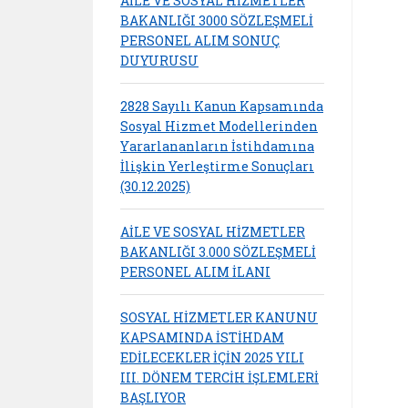
AİLE VE SOSYAL HİZMETLER
BAKANLIĞI 3000 SÖZLEŞMELİ
PERSONEL ALIM SONUÇ
DUYURUSU
2828 Sayılı Kanun Kapsamında
Sosyal Hizmet Modellerinden
Yararlananların İstihdamına
İlişkin Yerleştirme Sonuçları
(30.12.2025)
AİLE VE SOSYAL HİZMETLER
BAKANLIĞI 3.000 SÖZLEŞMELİ
PERSONEL ALIM İLANI
SOSYAL HİZMETLER KANUNU
KAPSAMINDA İSTİHDAM
EDİLECEKLER İÇİN 2025 YILI
III. DÖNEM TERCİH İŞLEMLERİ
BAŞLIYOR