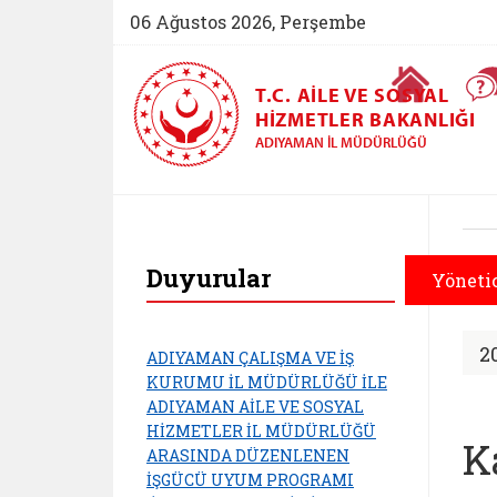
06 Ağustos 2026, Perşembe
Ana Sayfa
T.C. AILE VE SOSYAL
HIZMETLER BAKANLIĞI
ADIYAMAN İL MÜDÜRLÜĞÜ
Adıyaman Aile ve S
Duyurular
Yöneti
2
ADIYAMAN ÇALIŞMA VE İŞ
KURUMU İL MÜDÜRLÜĞÜ İLE
ADIYAMAN AİLE VE SOSYAL
HİZMETLER İL MÜDÜRLÜĞÜ
K
ARASINDA DÜZENLENEN
İŞGÜCÜ UYUM PROGRAMI