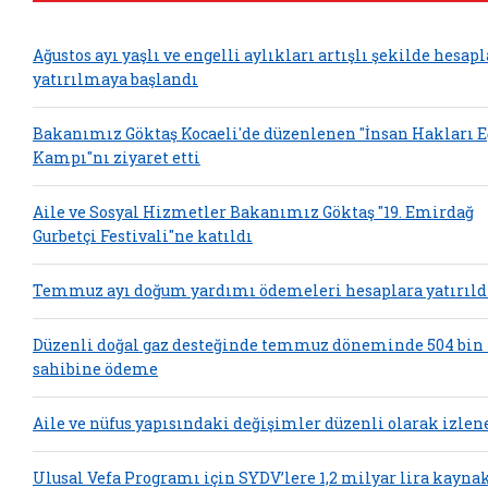
Ağustos ayı yaşlı ve engelli aylıkları artışlı şekilde hesap
yatırılmaya başlandı
Bakanımız Göktaş Kocaeli'de düzenlenen "İnsan Hakları 
Kampı"nı ziyaret etti
Aile ve Sosyal Hizmetler Bakanımız Göktaş "19. Emirdağ
Gurbetçi Festivali"ne katıldı
Temmuz ayı doğum yardımı ödemeleri hesaplara yatırıld
Düzenli doğal gaz desteğinde temmuz döneminde 504 bin
sahibine ödeme
Aile ve nüfus yapısındaki değişimler düzenli olarak izlen
Ulusal Vefa Programı için SYDV’lere 1,2 milyar lira kayna