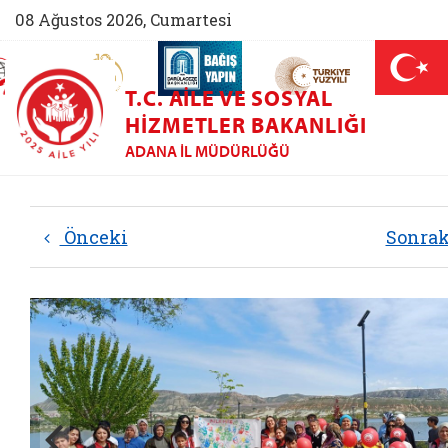
08 Ağustos 2026, Cumartesi
AİLEM İletişim Merkezi (yeni sekmede açılır)
Aile ve Nüfus On Yılı (yeni sekmede açılır)
Darülaceze bağış sayfası (yeni sekme
açılır)
 Aile (yeni sekmede açılır)
T.C. AILE VE SOSYAL
HIZMETLER BAKANLIĞI
ADANA İL MÜDÜRLÜĞÜ
Önceki
Sonra