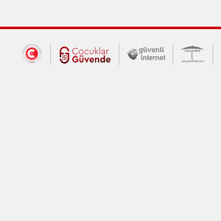
Dış Bağlantılar
Cumhurbaşkanlığı İletişim Merkezi (CİM
Çocuklar Güvende (yeni 
Güvenli İnte
Güv