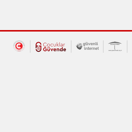
Dış Bağlantılar
Cumhurbaşkanlığı İletişim Merkezi (CİM
Çocuklar Güvende (yeni 
Güvenli İnte
Güv