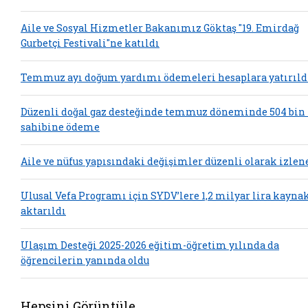
Aile ve Sosyal Hizmetler Bakanımız Göktaş "19. Emirdağ
Gurbetçi Festivali"ne katıldı
Temmuz ayı doğum yardımı ödemeleri hesaplara yatırıld
Düzenli doğal gaz desteğinde temmuz döneminde 504 bin
sahibine ödeme
Aile ve nüfus yapısındaki değişimler düzenli olarak izlen
Ulusal Vefa Programı için SYDV’lere 1,2 milyar lira kayna
aktarıldı
Ulaşım Desteği 2025-2026 eğitim-öğretim yılında da
öğrencilerin yanında oldu
Hepsini Görüntüle