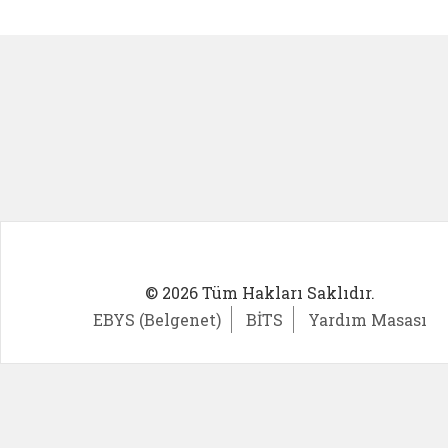
Kadın Girişimci (yeni sekmede açıl
İlk Öğ
© 2026 Tüm Hakları Saklıdır.
EBYS (Belgenet)
BİTS
Yardım Masası