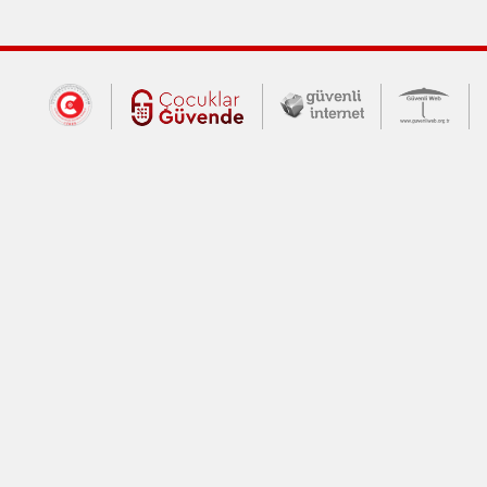
Dış Bağlantılar
Cumhurbaşkanlığı İletişim Merkezi (CİM
Çocuklar Güvende (yeni 
Güvenli İnte
Güv