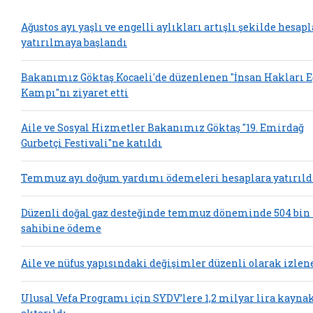
Ağustos ayı yaşlı ve engelli aylıkları artışlı şekilde hesap
yatırılmaya başlandı
Bakanımız Göktaş Kocaeli'de düzenlenen "İnsan Hakları 
Kampı"nı ziyaret etti
Aile ve Sosyal Hizmetler Bakanımız Göktaş "19. Emirdağ
Gurbetçi Festivali"ne katıldı
Temmuz ayı doğum yardımı ödemeleri hesaplara yatırıld
Düzenli doğal gaz desteğinde temmuz döneminde 504 bin
sahibine ödeme
Aile ve nüfus yapısındaki değişimler düzenli olarak izlen
Ulusal Vefa Programı için SYDV’lere 1,2 milyar lira kayna