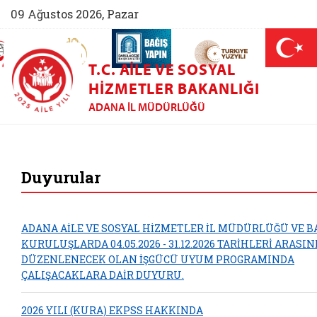
09 Ağustos 2026, Pazar
AİLEM İletişim Merkezi (yeni sekmede açılır)
Aile ve Nüfus On Yılı (yeni sekmede açılır)
Darülaceze bağış sayfası (yeni sekme
açılır)
 Aile (yeni sekmede açılır)
T.C. AILE VE SOSYAL
HIZMETLER BAKANLIĞI
ADANA İL MÜDÜRLÜĞÜ
Adana Aile ve Sosya
Duyurular
ADANA AİLE VE SOSYAL HİZMETLER İL MÜDÜRLÜĞÜ VE B
KURULUŞLARDA 04.05.2026 - 31.12.2026 TARİHLERİ ARASI
DÜZENLENECEK OLAN İŞGÜCÜ UYUM PROGRAMINDA
ÇALIŞACAKLARA DAİR DUYURU.
2026 YILI (KURA) EKPSS HAKKINDA