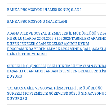
BANKA PROMOSYON İHALESİ SONUÇ İLANI
BANKA PROMOSYONU İHALE İLANI
ADANA AİLE VE SOSYAL HİZMETLER İL MÜDÜRLÜĞÜ VE B
KURULUŞLARDA 22.09.2025-31.05.2026 TARİHLERİ ARASIN
DÜZENLENECEK OLAN ENGELSİZ İŞGÜCÜ UYUM
PROGRAMINDA YEDEK ALIMI KAPSAMINDA ÇALIŞACAKL
DAİR LİSTE DUYURUSU
SÜREKLİ İŞÇİ (ENGELLİ, ESKİ HÜKÜMLÜ/TMY) SINAVIND
BAŞARILI OLAN ADAYLARDAN İSTENİLEN BELGELERE İLİŞ
DUYURU
T.C. ADANA AİLE VE SOSYAL HİZMETLER İL MÜDÜRLÜĞÜ
SÜREKLİ İŞÇİ (TEMİZLİK GÖREVLİSİ) SÖZLÜ SINAVA SONU
DUYURUSU