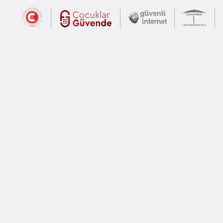
Dış Bağlantılar
Cumhurbaşkanlığı İletişim Merkezi (CİM
Çocuklar Güvende (yeni 
Güvenli İnte
Güv