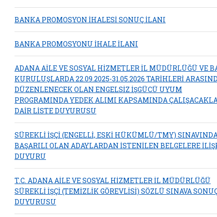
BANKA PROMOSYON İHALESİ SONUÇ İLANI
BANKA PROMOSYONU İHALE İLANI
ADANA AİLE VE SOSYAL HİZMETLER İL MÜDÜRLÜĞÜ VE B
KURULUŞLARDA 22.09.2025-31.05.2026 TARİHLERİ ARASIN
DÜZENLENECEK OLAN ENGELSİZ İŞGÜCÜ UYUM
PROGRAMINDA YEDEK ALIMI KAPSAMINDA ÇALIŞACAKL
DAİR LİSTE DUYURUSU
SÜREKLİ İŞÇİ (ENGELLİ, ESKİ HÜKÜMLÜ/TMY) SINAVIND
BAŞARILI OLAN ADAYLARDAN İSTENİLEN BELGELERE İLİŞ
DUYURU
T.C. ADANA AİLE VE SOSYAL HİZMETLER İL MÜDÜRLÜĞÜ
SÜREKLİ İŞÇİ (TEMİZLİK GÖREVLİSİ) SÖZLÜ SINAVA SONU
DUYURUSU