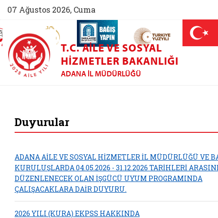
07 Ağustos 2026, Cuma
AİLEM İletişim Merkezi (yeni sekmede açılır)
Aile ve Nüfus On Yılı (yeni sekmede açılır)
Darülaceze bağış sayfası (yeni sekme
açılır)
 Aile (yeni sekmede açılır)
T.C. AILE VE SOSYAL
HIZMETLER BAKANLIĞI
ADANA İL MÜDÜRLÜĞÜ
Adana Aile ve Sosya
Duyurular
ADANA AİLE VE SOSYAL HİZMETLER İL MÜDÜRLÜĞÜ VE B
KURULUŞLARDA 04.05.2026 - 31.12.2026 TARİHLERİ ARASI
DÜZENLENECEK OLAN İŞGÜCÜ UYUM PROGRAMINDA
ÇALIŞACAKLARA DAİR DUYURU.
2026 YILI (KURA) EKPSS HAKKINDA