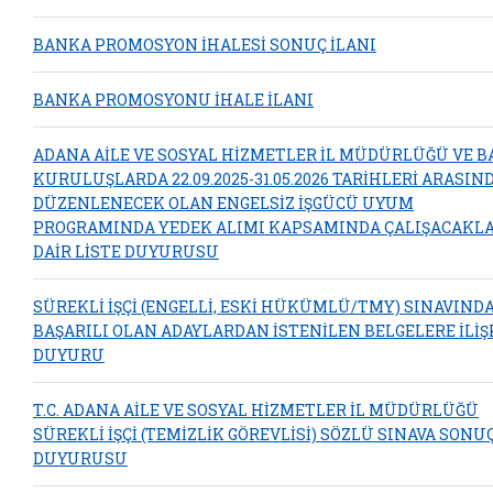
BANKA PROMOSYON İHALESİ SONUÇ İLANI
BANKA PROMOSYONU İHALE İLANI
ADANA AİLE VE SOSYAL HİZMETLER İL MÜDÜRLÜĞÜ VE B
KURULUŞLARDA 22.09.2025-31.05.2026 TARİHLERİ ARASIN
DÜZENLENECEK OLAN ENGELSİZ İŞGÜCÜ UYUM
PROGRAMINDA YEDEK ALIMI KAPSAMINDA ÇALIŞACAKL
DAİR LİSTE DUYURUSU
SÜREKLİ İŞÇİ (ENGELLİ, ESKİ HÜKÜMLÜ/TMY) SINAVIND
BAŞARILI OLAN ADAYLARDAN İSTENİLEN BELGELERE İLİŞ
DUYURU
T.C. ADANA AİLE VE SOSYAL HİZMETLER İL MÜDÜRLÜĞÜ
SÜREKLİ İŞÇİ (TEMİZLİK GÖREVLİSİ) SÖZLÜ SINAVA SONU
DUYURUSU