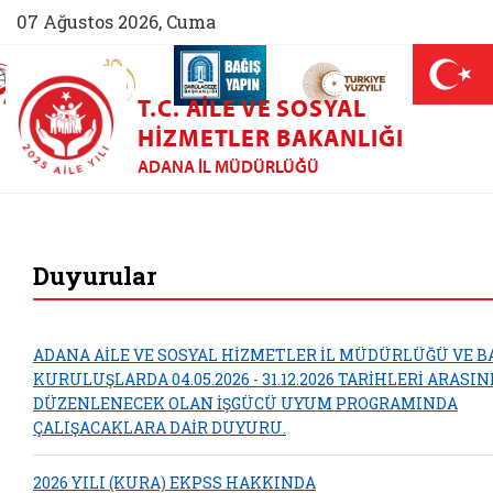
07 Ağustos 2026, Cuma
AİLEM İletişim Merkezi (yeni sekmede açılır)
Aile ve Nüfus On Yılı (yeni sekmede açılır)
Darülaceze bağış sayfası (yeni sekme
açılır)
 Aile (yeni sekmede açılır)
T.C. AILE VE SOSYAL
HIZMETLER BAKANLIĞI
ADANA İL MÜDÜRLÜĞÜ
Adana Aile ve Sosya
Duyurular
ADANA AİLE VE SOSYAL HİZMETLER İL MÜDÜRLÜĞÜ VE B
KURULUŞLARDA 04.05.2026 - 31.12.2026 TARİHLERİ ARASI
DÜZENLENECEK OLAN İŞGÜCÜ UYUM PROGRAMINDA
ÇALIŞACAKLARA DAİR DUYURU.
2026 YILI (KURA) EKPSS HAKKINDA