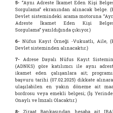
5-
“Aynı Adreste İkamet Eden Kişi Belge
Sorgulama” ekranından alınacak belge. (
Devlet sistemindeki arama motoruna “Ay
Adreste İkamet Eden Kişi Belges
Sorgulama” yazıldığında çıkıyor.)
6-
Nüfus Kayıt Örneği -Vukuatlı, Aile, (
Devlet sisteminden alınacaktır.)
7-
Adrese Dayalı Nüfus Kayıt Sistemi
(ADNKS) göre katılımcı ile aynı adres
ikamet eden çalışanlara ait; program
başvuru tarihi (07.02.2025) dikkate alınar
ulaşılabilen en yakın döneme ait ma
bordrosu veya emekli belgesi; (İş Yerind
Onaylı ve İmzalı Olacaktır.)
8-
Ziraat Bankasından hesaba ait IB