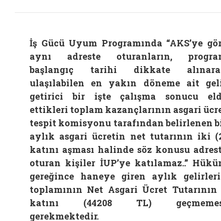
İş Gücü Uyum Programında “AKS’ye gö
aynı adreste oturanların, progra
başlangıç tarihi dikkate alınara
ulaşılabilen en yakın döneme ait gel
getirici bir işte çalışma sonucu el
ettikleri toplam kazançlarının asgari ücr
tespit komisyonu tarafından belirlenen b
aylık asgari ücretin net tutarının iki (
katını aşması halinde söz konusu adres
oturan kişiler İUP’ye katılamaz..” Hük
gereğince haneye giren aylık gelirler
toplamının Net Asgari Ücret Tutarının
katını (44208 TL) geçmemes
gerekmektedir.