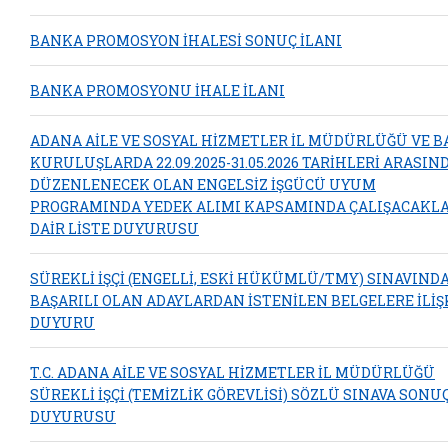
BANKA PROMOSYON İHALESİ SONUÇ İLANI
BANKA PROMOSYONU İHALE İLANI
ADANA AİLE VE SOSYAL HİZMETLER İL MÜDÜRLÜĞÜ VE B
KURULUŞLARDA 22.09.2025-31.05.2026 TARİHLERİ ARASIN
DÜZENLENECEK OLAN ENGELSİZ İŞGÜCÜ UYUM
PROGRAMINDA YEDEK ALIMI KAPSAMINDA ÇALIŞACAKL
DAİR LİSTE DUYURUSU
SÜREKLİ İŞÇİ (ENGELLİ, ESKİ HÜKÜMLÜ/TMY) SINAVIND
BAŞARILI OLAN ADAYLARDAN İSTENİLEN BELGELERE İLİŞ
DUYURU
T.C. ADANA AİLE VE SOSYAL HİZMETLER İL MÜDÜRLÜĞÜ
SÜREKLİ İŞÇİ (TEMİZLİK GÖREVLİSİ) SÖZLÜ SINAVA SONU
DUYURUSU