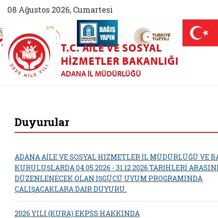
08 Ağustos 2026, Cumartesi
AİLEM İletişim Merkezi (yeni sekmede açılır)
Aile ve Nüfus On Yılı (yeni sekmede açılır)
Darülaceze bağış sayfası (yeni sekme
açılır)
 Aile (yeni sekmede açılır)
T.C. AILE VE SOSYAL
HIZMETLER BAKANLIĞI
ADANA İL MÜDÜRLÜĞÜ
Adana Aile ve So
Duyurular
ADANA AİLE VE SOSYAL HİZMETLER İL MÜDÜRLÜĞÜ VE B
KURULUŞLARDA 04.05.2026 - 31.12.2026 TARİHLERİ ARASI
DÜZENLENECEK OLAN İŞGÜCÜ UYUM PROGRAMINDA
ÇALIŞACAKLARA DAİR DUYURU.
2026 YILI (KURA) EKPSS HAKKINDA