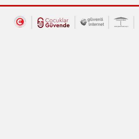
Dış Bağlantılar
Cumhurbaşkanlığı İletişim Merkezi (CİM
Çocuklar Güvende (yeni 
Güvenli İnte
Güv