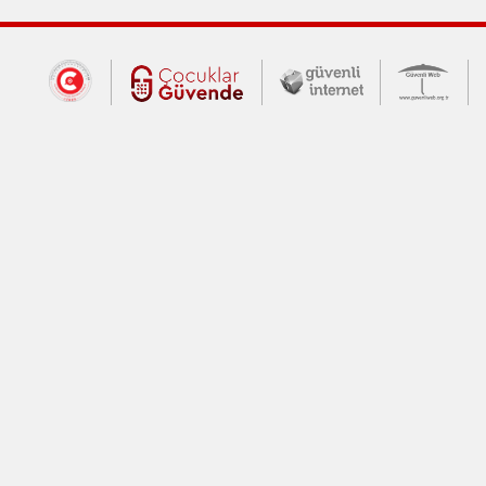
Dış Bağlantılar
Cumhurbaşkanlığı İletişim Merkezi (CİM
Çocuklar Güvende (yeni 
Güvenli İnte
Güv