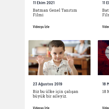
11 Ekim 2021
11 
Batman Genel Tanıtım
Ba
Filmi
Fil
Videoyu İzle
Vide
23 Ağustos 2019
18 
Biz bu ülke için çalışan
18 
büyük bir aileyiz.
Videoyu İzle
Vide