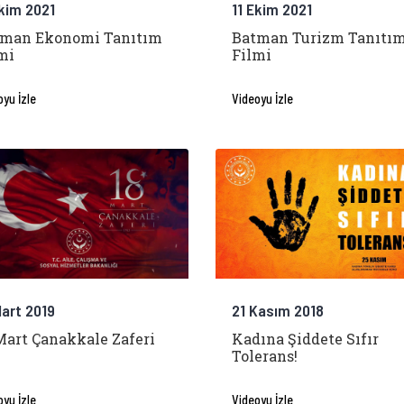
Ekim 2021
11 Ekim 2021
tman Ekonomi Tanıtım
Batman Turizm Tanıtı
mi
Filmi
oyu İzle
Videoyu İzle
Mart 2019
21 Kasım 2018
Mart Çanakkale Zaferi
Kadına Şiddete Sıfır
Tolerans!
oyu İzle
Videoyu İzle