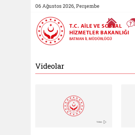
06 Ağustos 2026, Perşembe
Ana Sayfa
T.C. AILE VE SOSYAL
HIZMETLER BAKANLIĞI
BATMAN İL MÜDÜRLÜĞÜ
Batman Aile ve Sosy
Videolar