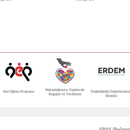
Bakanlığımıza Yapılacak
Aile Eğitim Programı
Erişilebilirlik Değerlendir
Bağışlar ve Yardımlar
Modülü
e açılır)
enim Ailem (yeni sekmede açılır)
Aile Eğitim Programı (yeni sekmede açılır
Bakanlığımıza Yapılacak 
Erişile
EBYS (Belgen