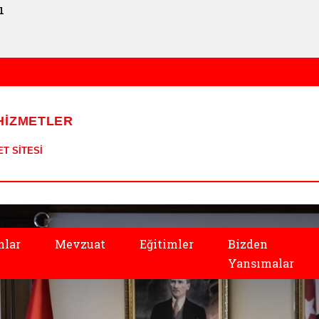
ı
 HİZMETLER
T SİTESİ
ile
nlar
Mevzuat
Eğitimler
Bizden
Yansımalar