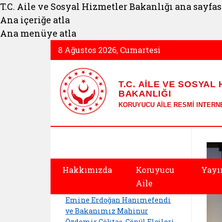
T.C. Aile ve Sosyal Hizmetler Bakanlığı ana sayfas
Ana içeriğe atla
Ana menüye atla
8 Ağustos 2026, Cumartesi
T.C. AİLE VE SOSYAL
BAKANLIĞI
KORUYUCU AİLE RESMİ INTERNE
ASHB - Koruyucu A
Haberler
Hakkımızda
Koruyucu
Yayı
Aile
Emine Erdoğan Hanımefendi
ve Bakanımız Mahinur
Özdemir Göktaş, Gönül Elçileri