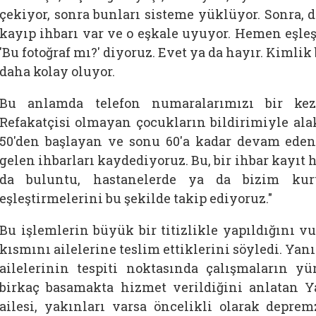
çekiyor, sonra bunları sisteme yüklüyor. Sonra, 
kayıp ihbarı var ve o eşkale uyuyor. Hemen eşleş
'Bu fotoğraf mı?' diyoruz. Evet ya da hayır. Kimli
daha kolay oluyor.
Bu anlamda telefon numaralarımızı bir ke
Refakatçisi olmayan çocukların bildirimiyle ala
50'den başlayan ve sonu 60'a kadar devam eden 
gelen ihbarları kaydediyoruz. Bu, bir ihbar kayıt 
da buluntu, hastanelerde ya da bizim kur
eşleştirmelerini bu şekilde takip ediyoruz."
Bu işlemlerin büyük bir titizlikle yapıldığını v
kısmını ailelerine teslim ettiklerini söyledi. Yan
ailelerinin tespiti noktasında çalışmaların y
birkaç basamakta hizmet verildiğini anlatan Y
ailesi, yakınları varsa öncelikli olarak depr