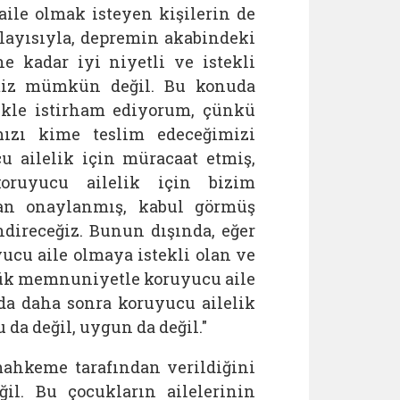
ile olmak isteyen kişilerin de
olayısıyla, depremin akabindeki
e kadar iyi niyetli ve istekli
emiz mümkün değil. Bu konuda
likle istirham ediyorum, çünkü
ımızı kime teslim edeceğimizi
u ailelik için müracaat etmiş,
ruyucu ailelik için bizim
an onaylanmış, kabul görmüş
ndireceğiz. Bunun dışında, eğer
ucu aile olmaya istekli olan ve
yük memnuniyetle koruyucu aile
da daha sonra koruyucu ailelik
da değil, uygun da değil."
mahkeme tarafından verildiğini
il. Bu çocukların ailelerinin