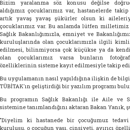
Bizim yaralanma söz konusu değilse doğru
aldığımız çocuklarımız var, hastanelerde takip
artık yavaş yavaş şükürler olsun ki aileleriy
çocuklarımız var. Bu anlamda lütfen milletimiz
Sağlık Bakanlığımızla, emniyet ve Bakanlığımız
kuruluşlarında olan çocuklarımızla ilgili kimli
edilmesi, bilinmiyorsa çok küçükse ya da ken
olan çocuklarımız varsa bunların fotoğrafl
özelliklerinin sisteme kayıt edilmesiyle takip edi
Bu uygulamanın nasıl yapıldığına ilişkin de bilg
TÜBİTAK'ın geliştirdiği bir yazılım programı bul
Bu programın Sağlık Bakanlığı ile Aile ve S
sistemine tanımlandığını aktaran Bakan Yanık, şu
"Diyelim ki hastanede bir çocuğumuz tedavi 
kuruluşu, o çocuğun yaşı, cinsiyeti, ayırıcı özelli