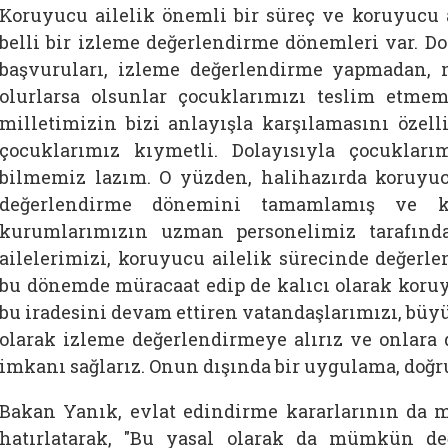
Koruyucu ailelik önemli bir süreç ve koruyucu a
belli bir izleme değerlendirme dönemleri var. D
başvuruları, izleme değerlendirme yapmadan, n
olurlarsa olsunlar çocuklarımızı teslim etm
milletimizin bizi anlayışla karşılamasını özel
çocuklarımız kıymetli. Dolayısıyla çocuklar
bilmemiz lazım. O yüzden, halihazırda koruyuc
değerlendirme dönemini tamamlamış ve ko
kurumlarımızın uzman personelimiz tarafınd
ailelerimizi, koruyucu ailelik sürecinde değerle
bu dönemde müracaat edip de kalıcı olarak koruy
bu iradesini devam ettiren vatandaşlarımızı, bü
olarak izleme değerlendirmeye alırız ve onlara 
imkanı sağlarız. Onun dışında bir uygulama, doğru 
Bakan Yanık, evlat edindirme kararlarının da 
hatırlatarak, "Bu yasal olarak da mümkün değ