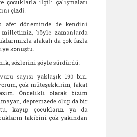
 çocuklarla ilgili çalışmaları
ını çizdi.
u afet döneminde de kendini
 milletimiz, böyle zamanlarda
larımızla alakalı da çok fazla
diye konuştu.
k, sözlerini şöyle sürdürdü:
şvuru sayısı yaklaşık 190 bin.
yorum, çok müteşekkirim, fakat
azım. Öncelikli olarak bizim
olmayan, depremzede olup da bir
ntu, kayıp çocukların ya da
ocukların takibini çok yakından