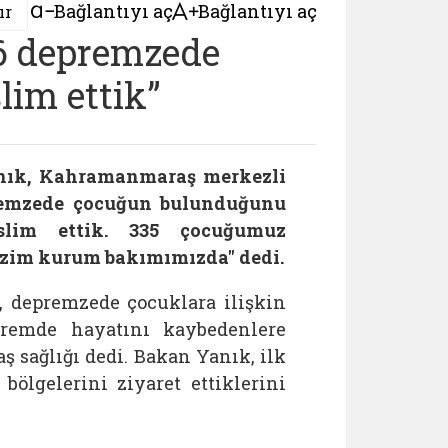
Bağlantıyı aç
Bağlantıyı aç
ır
6 depremzede
slim ettik”
anık, Kahramanmaraş merkezli
premzede çocuğun bulunduğunu
teslim ettik. 335 çocuğumuz
bizim kurum bakımımızda" dedi.
 depremzede çocuklara ilişkin
premde hayatını kaybedenlere
aş sağlığı dedi. Bakan Yanık, ilk
ölgelerini ziyaret ettiklerini